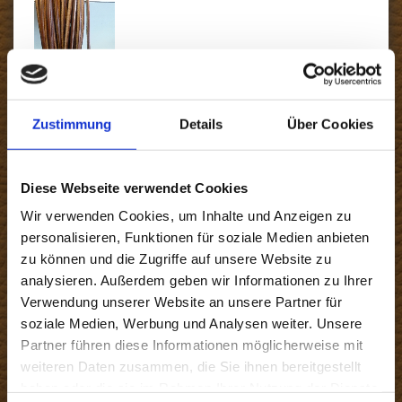
Lederriemen
Zustimmung
Details
Über Cookies
Vierkant (200 cm)
Diese Webseite verwendet Cookies
Wir verwenden Cookies, um Inhalte und Anzeigen zu
personalisieren, Funktionen für soziale Medien anbieten
Produkt
zu können und die Zugriffe auf unsere Website zu
analysieren. Außerdem geben wir Informationen zu Ihrer
Verwendung unserer Website an unsere Partner für
soziale Medien, Werbung und Analysen weiter. Unsere
Farbe
Partner führen diese Informationen möglicherweise mit
weiteren Daten zusammen, die Sie ihnen bereitgestellt
haben oder die sie im Rahmen Ihrer Nutzung der Dienste